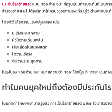
ประกันโรคร้ายแรง
แบบ “เจอ จ่าย จบ” คือรูปแบบการประกันที่เน้นการให
สำรองจ่าย และไม่ต้องรักษาให้ครบวงจรตามรพ.ที่ระบุไว้ ต่างจากประก
โดยทั่วไปโรคร้ายแรงที่คุ้มครอง เช่น:
มะเร็งระยะลุกลาม
หัวใจวายเฉียบพลัน
เส้นเลือดในสมองแตก
ไตวายเรื้อรัง
ตับวายระยะสุดท้าย
ในแง่ของ “เจอ จ่าย จบ” หมายความว่า “เจอ” โรคปุ๊บ ก็ “จ่าย” เงินก้อ
ทำไมคนยุคใหม่ถึงต้องมีประกันโ
ในยุคที่ค่ารักษาพยาบาลสูงลิ่ว การเป็นโรคร้ายแรงเพียงครั้งเดียว