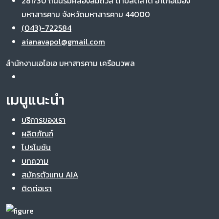
281/30 ถนนริมคลองสมถวิล ตำบลตลาด อำเภอเมือง
มหาสารคาม จังหวัดมหาสารคาม 44000
(043)-722584
aianavapol@gmail.com
สำนักงานเอไอเอ มหาสารคาม เครือนวพล
เมนูแนะนำ
บริการของเรา
ผลิตภัณฑ์
โปรโมชัน
บทความ
สมัครตัวแทน AIA
ติดต่อเรา