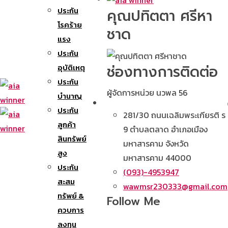
ประกัน
คุณปทิตตา ศรีหา
โรคร้าย
ชาด
แรง
ประกัน
ช่องทางการติดต่อ
อุบัติเหตุ
ประกัน
ผู้จัดการหน่วย นวพล 56
บำนาญ
ประกัน
281/30 ถนนเฉลิมพระเกียรติ ร
ลูกค้า
9 ตำบลตลาด อำเภอเมือง
สินทรัพย์
มหาสารคาม จังหวัด
สูง
มหาสารคาม 44000
ประกัน
(093)-4953947
สะสม
wawmsr230333@gmail.com
ทรัพย์ &
Follow Me
ควบการ
ลงทุน